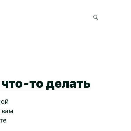
 что‑то делать
ной
 вам
те