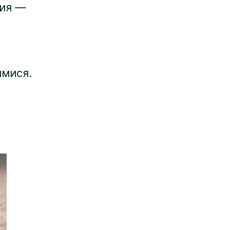
ния —
имися.