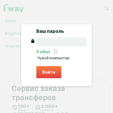
Заказ
Ваш пароль
Водителям
Агентам
Я забыл
Чужой компьютер
Войти
Сервис заказа
трансферов
130+
3 ​000+
стран
агентов