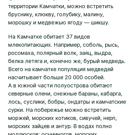
территории Камчатки, можно встретить
бруснику, клюкву, голубику, малину,
морошку и медвежью ягоду — шикшу.
На Камчатке обитает 37 видов
млекопитающих. Например, соболь, рысь,
росомаха, полярный волк, заяц, выдра,
белка летяга и, конечно же, бурый медведь.
Всего на камчатке популяция медведей
насчитывает больше 20 000 особей.
А в южной части полуострова обитают
северные олени, снежные бараны, кабарга,
лось, суслики, бобры, ондатры и камчатские
сурки. На побережье можно встретить
моржей, морских котиков, сивучей, нерп,
морских зайцев и антур. В водах полно
моллюсков: осьминогов, морских