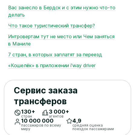
Вас занесло в Бердск и с этим нужно что‑то
делать
Что такое туристический трансфер?
Интровертам тут не место или Чем заняться
в Маниле
7 стран, в которых заплатят за переезд
«Кошелёк» в приложении i’way driver
Сервис заказа
трансферов
130+
3 ​000+
стран
агентов
10 ​000 ​000
4,9
пассажиров по всему
средняя оценка
миру
поездок пассажирами