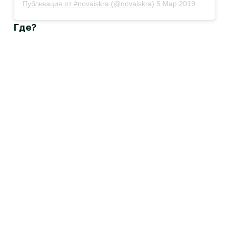
Публикация от #novaiskra (@novaiskra)
5 Мар 2019 в 4:23 PST
Где?