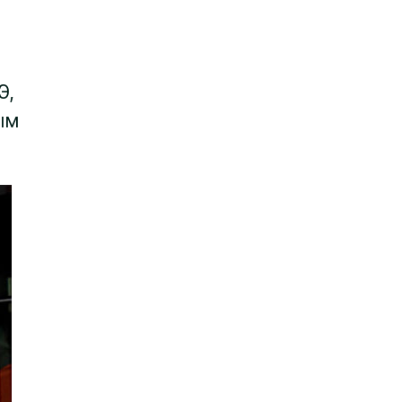
Э,
ым