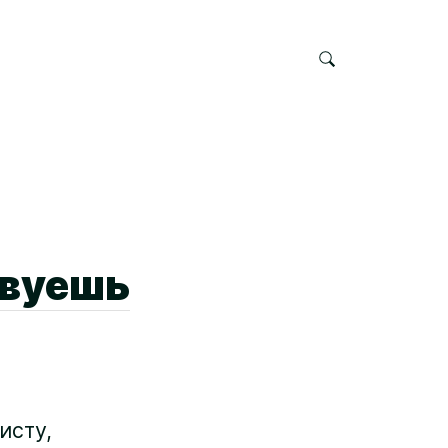
твуешь
исту,