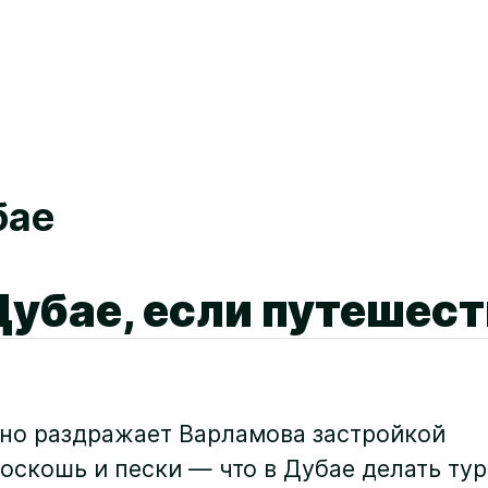
бае
 Дубае, если путешес
ьно раздражает Варламова застройкой
оскошь и пески — что в Дубае делать тур