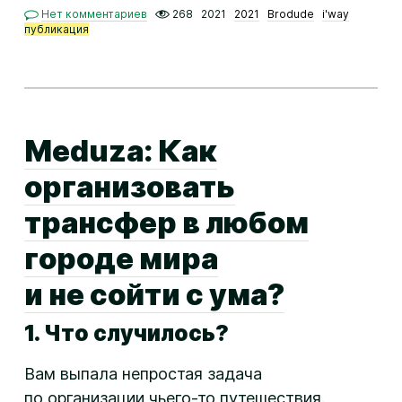
Нет комментариев
268
2021
2021
Brodude
i'way
публикация
Meduza: Как
организовать
трансфер в любом
городе мира
и не сойти с ума?
1. Что случилось?
Вам выпала непростая задача
по организации
чьего-то
путешествия.